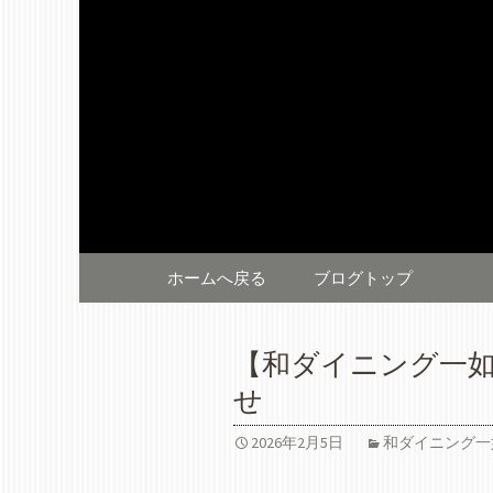
株式会社マーベラスダイニ
如、」北幸の鉄板料理「鉄
株式会社
届け。
知らせ
コンテンツへ移動
ホームへ戻る
ブログトップ
【和ダイニング一
せ
2026年2月5日
和ダイニング一