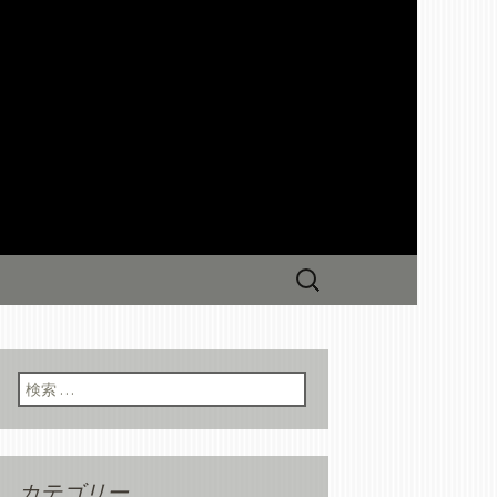
の和食居酒屋「和ダイニング一
ンイチニョ」からの最新情報をお
ングからのお
検
索:
検索:
カテゴリー