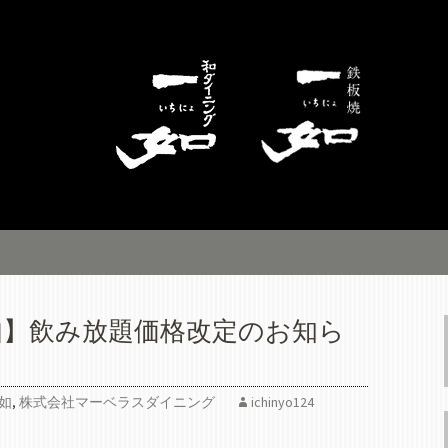
ングのお知らせページです。横浜平沼橋
板焼一如」、洋食・ビストロの「キッチ
マーベラスダイニ
如】飲み放題価格改定のお知ら
如
,
株式会社マーベラスダイニング
ichinyo124