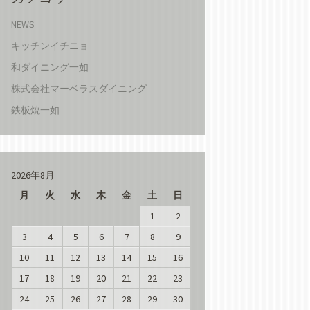
NEWS
キッチンイチニョ
和ダイニング一如
株式会社マーベラスダイニング
鉄板焼一如
2026年8月
月
火
水
木
金
土
日
1
2
3
4
5
6
7
8
9
10
11
12
13
14
15
16
17
18
19
20
21
22
23
24
25
26
27
28
29
30