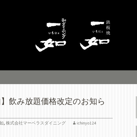
ングのお知らせページです。横浜平沼橋
板焼一如」、洋食・ビストロの「キッチ
マーベラスダイニ
如】飲み放題価格改定のお知ら
如
,
株式会社マーベラスダイニング
ichinyo124