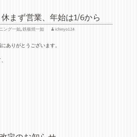
曜も休まず営業、年始は1/6から
ニング一如
,
鉄板焼一如
ichinyo124
誠にありがとうございます。
て、