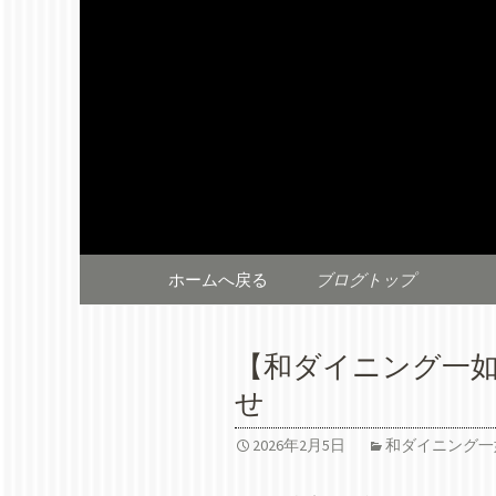
株式会社マーベラスダイニ
如、」北幸の鉄板料理「鉄
株式会社
届け。
知らせ
コンテンツへ移動
ホームへ戻る
ブログトップ
【和ダイニング一
せ
2026年2月5日
和ダイニング一