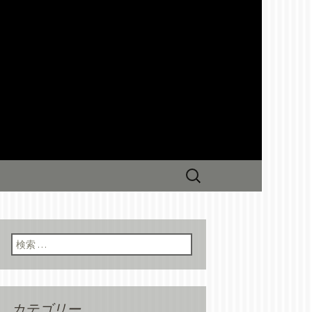
の和食居酒屋「和ダイニング一
ンイチニョ」からの最新情報をお
ングからのお
検
索:
検索:
カテゴリー