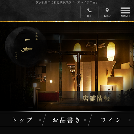
横浜駅西口にある鉄板焼き「一如～イチニョ」
TEL
MAP
MENU